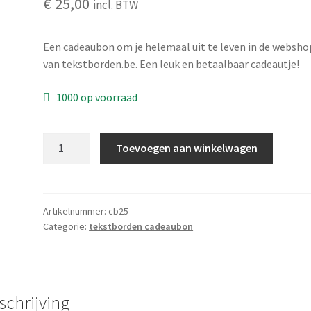
€
25,00
incl. BTW
Een cadeaubon om je helemaal uit te leven in de websho
van tekstborden.be. Een leuk en betaalbaar cadeautje!
1000 op voorraad
Cadeaubon
Toevoegen aan winkelwagen
€25
aantal
Artikelnummer:
cb25
Categorie:
tekstborden cadeaubon
schrijving