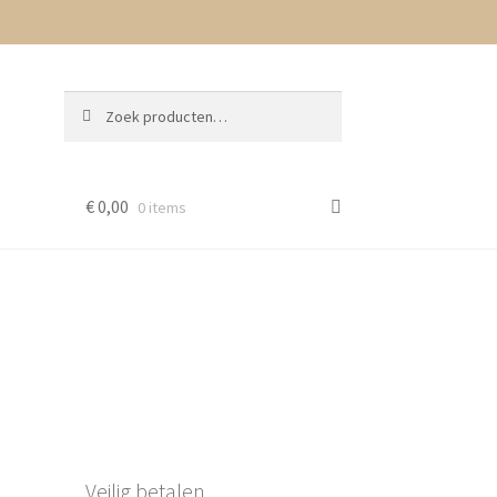
Zoeken
Zoeken
naar:
€
0,00
0 items
Veilig betalen