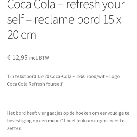
Coca Cola – refresh your
OVER ONS
self – reclame bord 15 x
Partners
20 cm
Privacy
€
12,95
incl. BTW
Veilig betalen – verschillende mogelijkheden
Wat vindt je van ons?
Tin tekstbord 15×20 Coca-Cola – 1960 rood/wit – Logo
Coca Cola Refresh Yourself
Welkom
wijn
Het bord heeft vier gaatjes op de hoeken om eenvoudige te
bevestiging op een muur. Of heel leuk om ergens neer te
Winkelmandje
zetten.