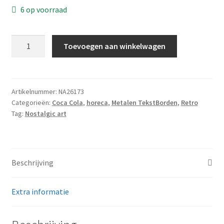
Wishlist
6 op voorraad
Coca
Toevoegen aan winkelwagen
Cola
-
refresh
your
Artikelnummer:
NA26173
Categorieën:
Coca Cola
,
horeca
,
Metalen TekstBorden
,
Retro
self
Tag:
Nostalgic art
-
reclame
bord
15
Beschrijving
x
20
cm
Extra informatie
aantal