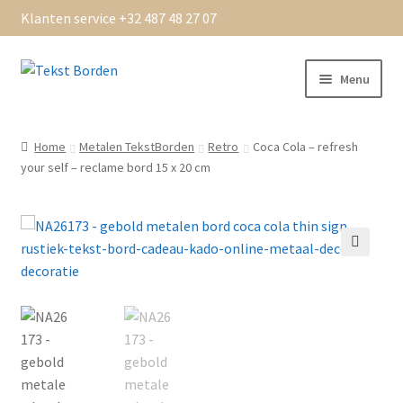
Klanten service +32 487 48 27 07
Ga
Ga
Menu
door
naar
naar
de
Home
navigatie
inhoud
Home
Metalen TekstBorden
Retro
Coca Cola – refresh
your self – reclame bord 15 x 20 cm
Algemene Voorwaarden
bedankt
Beoordelingen
Bestellen
Betaling OK