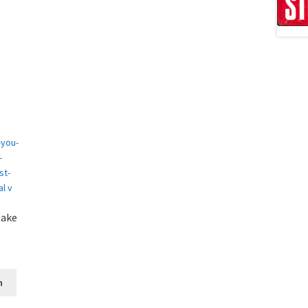
take
n