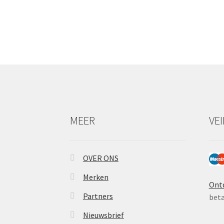
MEER
VE
OVER ONS
Merken
Ont
Partners
beta
Nieuwsbrief