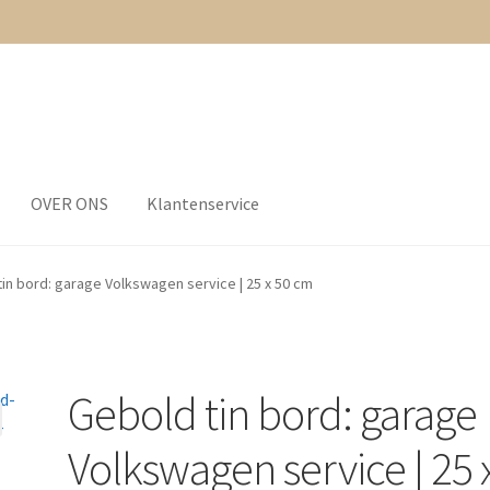
OVER ONS
Klantenservice
delingen
Bestellen
Betaling OK
Contact
Groothandel
Home
in bord: garage Volkswagen service | 25 x 50 cm
Account
Nieuws & Blog
Nieuwsbrief
Onze klanten aan het woord
verschillende mogelijkheden
Wat vindt je van ons?
Welkom
wijn
Gebold tin bord: garage
Volkswagen service | 25 