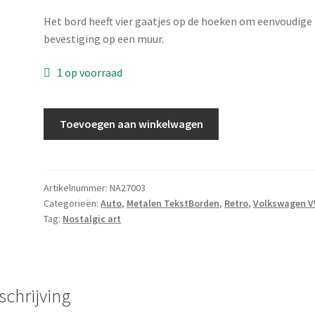
Het bord heeft vier gaatjes op de hoeken om eenvoudige
bevestiging op een muur.
1 op voorraad
Gebold
Toevoegen aan winkelwagen
tin
bord:
garage
Volkswagen
Artikelnummer:
NA27003
Categorieën:
Auto
,
Metalen TekstBorden
,
Retro
,
Volkswagen 
service
Tag:
Nostalgic art
|
25
x
50
schrijving
cm
aantal