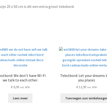
zijn 25 x 50 cm is dit een extra groot teksbord.
kstbord: We don’t have Wi-Fi
Tekstbord: Let your dreams 
we talk to each other.
you places
€
9,95
€
12,95
incl. BTW
incl. BTW
Lees meer
Toevoegen aan winkelwage