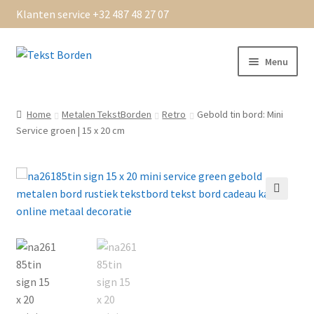
Klanten service +32 487 48 27 07
Ga
Ga
Menu
door
naar
naar
de
Home
navigatie
inhoud
Home
Metalen TekstBorden
Retro
Gebold tin bord: Mini
Service groen | 15 x 20 cm
Algemene Voorwaarden
bedankt
Beoordelingen
Bestellen
Betaling OK