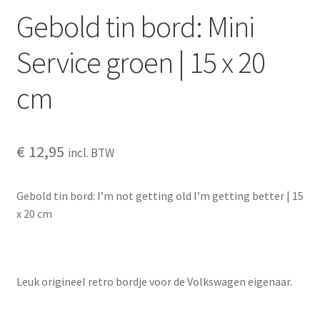
Gebold tin bord: Mini
OVER ONS
Service groen | 15 x 20
Partners
cm
Privacy
Veilig betalen – verschillende mogelijkheden
€
12,95
incl. BTW
Wat vindt je van ons?
Gebold tin bord: I’m not getting old I’m getting better | 15
x 20 cm
Welkom
wijn
Leuk origineel retro bordje voor de Volkswagen eigenaar.
Winkelmandje