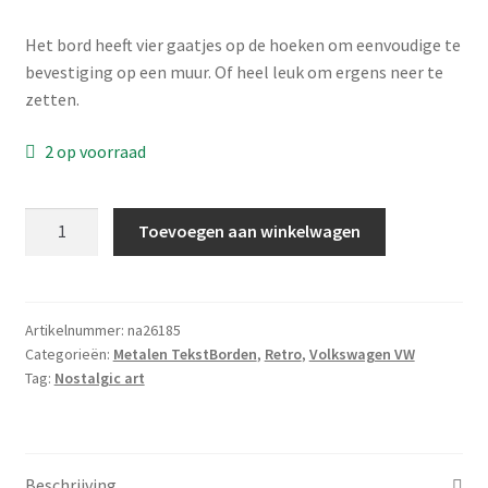
Wishlist
Het bord heeft vier gaatjes op de hoeken om eenvoudige te
bevestiging op een muur. Of heel leuk om ergens neer te
zetten.
2 op voorraad
Gebold
Toevoegen aan winkelwagen
tin
bord:
Mini
Service
Artikelnummer:
na26185
Categorieën:
Metalen TekstBorden
,
Retro
,
Volkswagen VW
groen
Tag:
Nostalgic art
|
15
x
20
Beschrijving