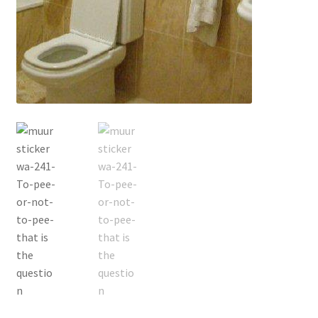
Contact
Groothandel
Home
Klantendienst: +32 487 48 27 07
Merken
Mijn Account
Nieuws & Blog
Nieuwsbrief
Onze klanten aan het woord