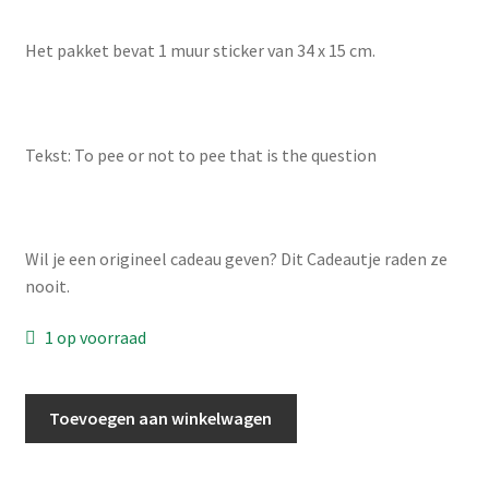
Wishlist
Het pakket bevat 1 muur sticker van 34 x 15 cm.
Tekst: To pee or not to pee that is the question
Wil je een origineel cadeau geven? Dit Cadeautje raden ze
nooit.
1 op voorraad
Muursticker:
Toevoegen aan winkelwagen
To
pee
or