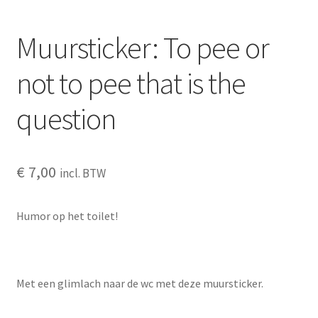
OVER ONS
Muursticker: To pee or
Partners
not to pee that is the
Privacy
question
Veilig betalen – verschillende mogelijkheden
€
7,00
incl. BTW
Wat vindt je van ons?
Welkom
Humor op het toilet!
wijn
Met een glimlach naar de wc met deze muursticker.
Winkelmandje