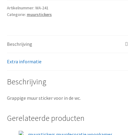
not
Artikelnummer:
WA-241
Categorie:
muurstickers
to
pee
that
is
Beschrijving
the
question
aantal
Extra informatie
Beschrijving
Grappige muur sticker voor in de wc.
Gerelateerde producten