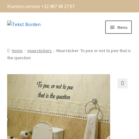
Klanten service +32 487 48 27 07
Ga
Ga
Menu
door
naar
naar
de
Home
navigatie
inhoud
Home
muurstickers
Muursticker: To pee or not to pee that is
the question
Algemene Voorwaarden
bedankt
Beoordelingen
Bestellen
Betaling OK