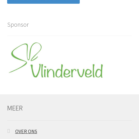
Sponsor
MEER
OVER ONS