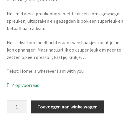
Wishlist
Het metalen spreukenbord met leuke en soms gewaagde
spreuken, uitspraken en gezegden is ook een superleuk en
betaalbaar cadeau.
Het tekst bord heeft achteraan twee haakjes zodat je het
kan ophangen. Maar natuurlijk ook super leuk om neer te
zetten op een dressoir, kastje, krukje, …
Tekst: Home is wherever I am with you
4 op voorraad
Tekstbord:
Toevoegen aan winkelwagen
Home
is
wherever