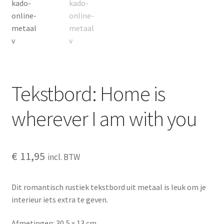
OVER ONS
Partners
Privacy
Tekstbord: Home is
Veilig betalen – verschillende mogelijkheden
wherever I am with you
Wat vindt je van ons?
Welkom
€
11,95
incl. BTW
wijn
Dit romantisch rustiek tekstbord uit metaal is leuk om je
interieur iets extra te geven.
Winkelmandje
Afmetingen: 30,5 x 13 cm