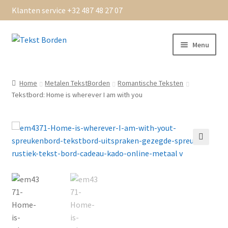
Klanten service +32 487 48 27 07
Ga
Ga
Menu
door
naar
naar
de
Home
navigatie
inhoud
Home
Metalen TekstBorden
Romantische Teksten
Tekstbord: Home is wherever I am with you
Algemene Voorwaarden
bedankt
Beoordelingen
Bestellen
Betaling OK