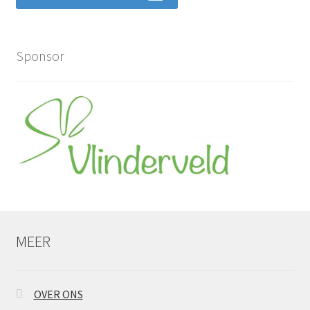
Sponsor
MEER
OVER ONS