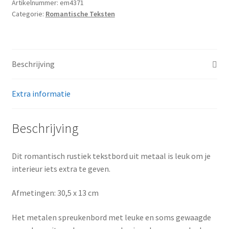
I
Artikelnummer:
em4371
Categorie:
Romantische Teksten
am
with
you
aantal
Beschrijving
Extra informatie
Beschrijving
Dit romantisch rustiek tekstbord uit metaal is leuk om je
interieur iets extra te geven.
Afmetingen: 30,5 x 13 cm
Het metalen spreukenbord met leuke en soms gewaagde