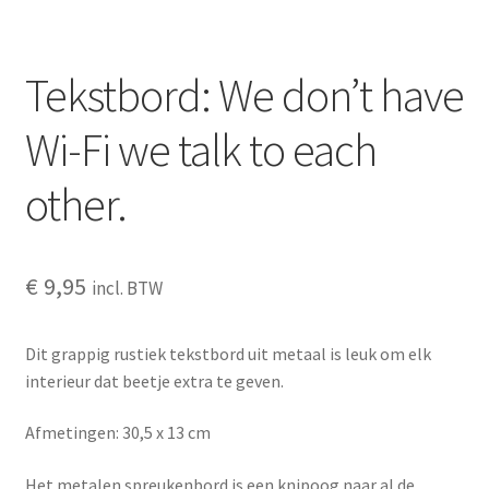
OVER ONS
Tekstbord: We don’t have
Partners
Wi-Fi we talk to each
Privacy
other.
Veilig betalen – verschillende mogelijkheden
Wat vindt je van ons?
€
9,95
incl. BTW
Welkom
Dit grappig rustiek tekstbord uit metaal is leuk om elk
interieur dat beetje extra te geven.
wijn
Afmetingen: 30,5 x 13 cm
Winkelmandje
Het metalen spreukenbord is een knipoog naar al de