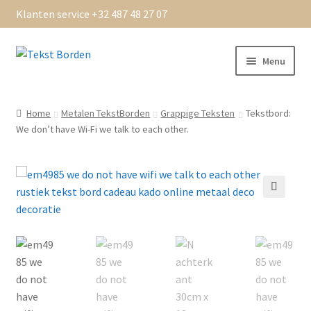
Klanten service +32 487 48 27 07
Ga
Ga
Menu
door
naar
naar
de
Home
navigatie
inhoud
Home
Metalen TekstBorden
Grappige Teksten
Tekstbord:
We don’t have Wi-Fi we talk to each other.
Algemene Voorwaarden
bedankt
Beoordelingen
Bestellen
Betaling OK