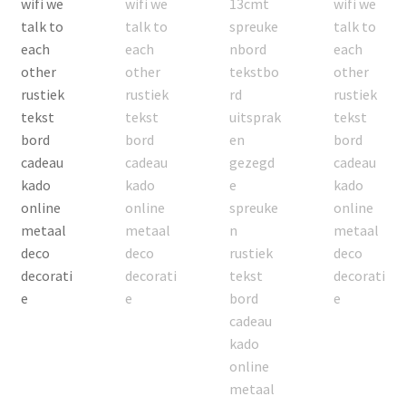
Contact
Groothandel
Home
Klantendienst: +32 487 48 27 07
Merken
Mijn Account
Nieuws & Blog
Nieuwsbrief
Onze klanten aan het woord